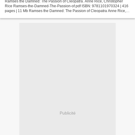
Ramses the Damned: The Passion of Cleopatra. Anne Rice, Christopher
Rice Ramses-the-Damned-The-Passion-of.pdf ISBN: 9781101970324 | 416
pages | 11 Mb Ramses the Damned: The Passion of Cleopatra Anne Rice,
Christopher Rice Page: 416 Format: pdf, ePub,...
Publicité