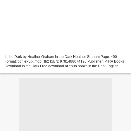
In the Dark by Heather Graham In the Dark Heather Graham Page: 400
Format: pdf, ePub, mobi, fb2 ISBN: 9781488074196 Publisher: MIRA Books
Download In the Dark Free download of epub books In the Dark English
version Overview Be swept up in this thrilling...