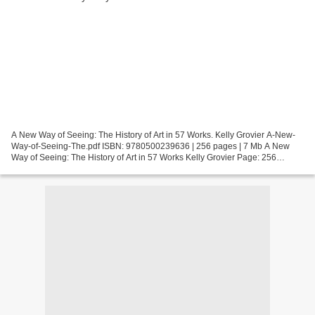
A New Way of Seeing: The History of Art in 57 Works. Kelly Grovier A-New-
Way-of-Seeing-The.pdf ISBN: 9780500239636 | 256 pages | 7 Mb A New
Way of Seeing: The History of Art in 57 Works Kelly Grovier Page: 256
Format: pdf, ePub, fb2, mobi ISBN: 9780500239636...