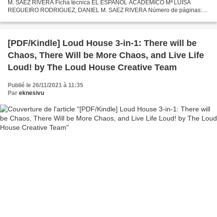
M. SAEZ RIVERA Ficha técnica EL ESPAÑOL ACADEMICO Mª LUISA
REGUEIRO RODRIGUEZ, DANIEL M. SAEZ RIVERA Número de páginas:
192 Idioma: CASTELLANO Formatos: Pdf, ePub, MOBI, FB2 ISBN:
9788476358696...
[PDF/Kindle] Loud House 3-in-1: There will be
Chaos, There Will be More Chaos, and Live Life
Loud! by The Loud House Creative Team
Publié le 26/11/2021 à 11:35
Par
eknesivu