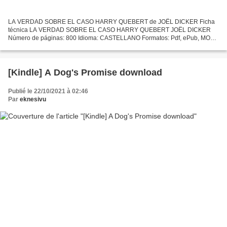
LA VERDAD SOBRE EL CASO HARRY QUEBERT de JOËL DICKER Ficha
técnica LA VERDAD SOBRE EL CASO HARRY QUEBERT JOËL DICKER
Número de páginas: 800 Idioma: CASTELLANO Formatos: Pdf, ePub, MOBI,
FB2 ISBN: 9788466332286 Editorial: DEBOLSILLO (PUNTO DE
LECTURA)...
[Kindle] A Dog's Promise download
Publié le 22/10/2021 à 02:46
Par
eknesivu