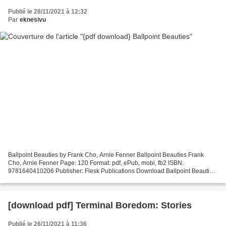
Publié le 28/11/2021 à 12:32
Par
eknesivu
Ballpoint Beauties by Frank Cho, Arnie Fenner Ballpoint Beauties Frank
Cho, Arnie Fenner Page: 120 Format: pdf, ePub, mobi, fb2 ISBN:
9781640410206 Publisher: Flesk Publications Download Ballpoint Beauties
Ebook download for mobile phones Ballpoint Beauties...
[download pdf] Terminal Boredom: Stories
Publié le 26/11/2021 à 11:36