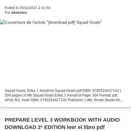
Publié le 26/11/2021 à 11:34
Par
eknesivu
Squad Goals. Erika J. Kendrick Squad-Goals.pdf ISBN: 9780316427142 |
304 pages | 8 Mb Squad Goals Erika J. Kendrick Page: 304 Format: pdf,
ePub, fb2, mobi ISBN: 9780316427142 Publisher: Little, Brown Books for
Young Readers Download Squad Goals Audio...
PREPARE LEVEL 3 WORKBOOK WITH AUDIO
DOWNLOAD 2ª EDITION leer el libro pdf