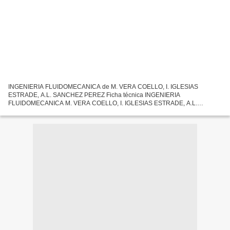
INGENIERIA FLUIDOMECANICA de M. VERA COELLO, I. IGLESIAS
ESTRADE, A.L. SANCHEZ PEREZ Ficha técnica INGENIERIA
FLUIDOMECANICA M. VERA COELLO, I. IGLESIAS ESTRADE, A.L.
SANCHEZ PEREZ Número de páginas: 288 Idioma: CASTELLANO
Formatos: Pdf, ePub, MOBI, FB2...