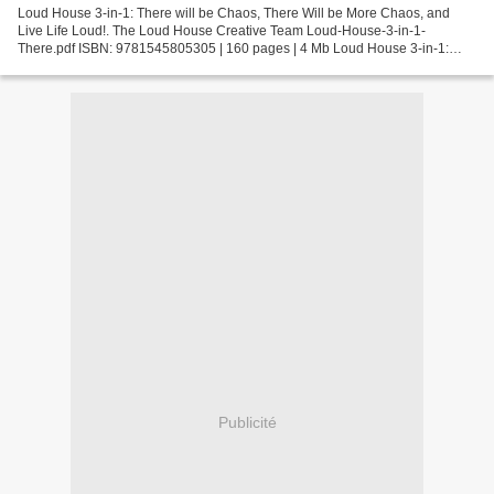
Loud House 3-in-1: There will be Chaos, There Will be More Chaos, and
Live Life Loud!. The Loud House Creative Team Loud-House-3-in-1-
There.pdf ISBN: 9781545805305 | 160 pages | 4 Mb Loud House 3-in-1:
There will be Chaos, There Will be More Chaos, and...
Publicité