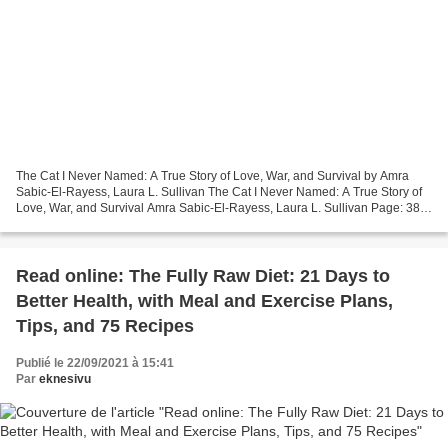
The Cat I Never Named: A True Story of Love, War, and Survival by Amra
Sabic-El-Rayess, Laura L. Sullivan The Cat I Never Named: A True Story of
Love, War, and Survival Amra Sabic-El-Rayess, Laura L. Sullivan Page: 384
Format: pdf, ePub, mobi, fb2 ISBN:...
Read online: The Fully Raw Diet: 21 Days to
Better Health, with Meal and Exercise Plans,
Tips, and 75 Recipes
Publié le 22/09/2021 à 15:41
Par
eknesivu