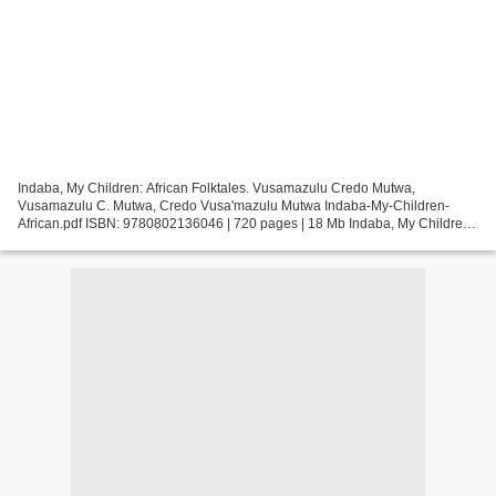
Indaba, My Children: African Folktales. Vusamazulu Credo Mutwa,
Vusamazulu C. Mutwa, Credo Vusa'mazulu Mutwa Indaba-My-Children-
African.pdf ISBN: 9780802136046 | 720 pages | 18 Mb Indaba, My Children:
African Folktales Vusamazulu Credo Mutwa, Vusamazulu...