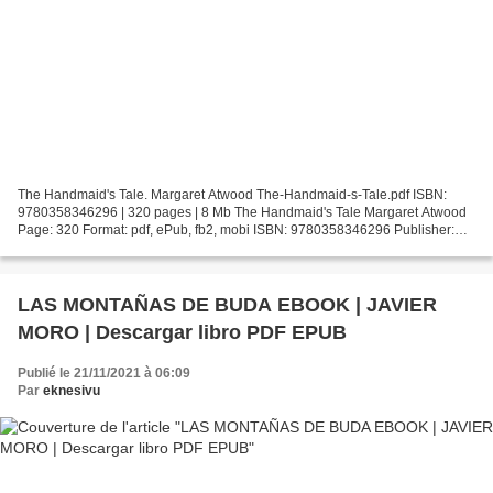
The Handmaid's Tale. Margaret Atwood The-Handmaid-s-Tale.pdf ISBN:
9780358346296 | 320 pages | 8 Mb The Handmaid's Tale Margaret Atwood
Page: 320 Format: pdf, ePub, fb2, mobi ISBN: 9780358346296 Publisher:
HMH Books Download The Handmaid's Tale Online...
LAS MONTAÑAS DE BUDA EBOOK | JAVIER
MORO | Descargar libro PDF EPUB
Publié le 21/11/2021 à 06:09
Par
eknesivu