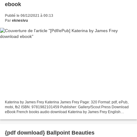
ebook
Publié le 06/12/2021 à 00:13
Par
eknesivu
Katerina by James Frey Katerina James Frey Page: 320 Format: pdf, ePub,
mobi, fb2 ISBN: 9781982101459 Publisher: Gallery/Scout Press Download
eBook French books audio download Katerina by James Frey English
version Overview From the New York Times bestselling...
{pdf download} Ballpoint Beauties