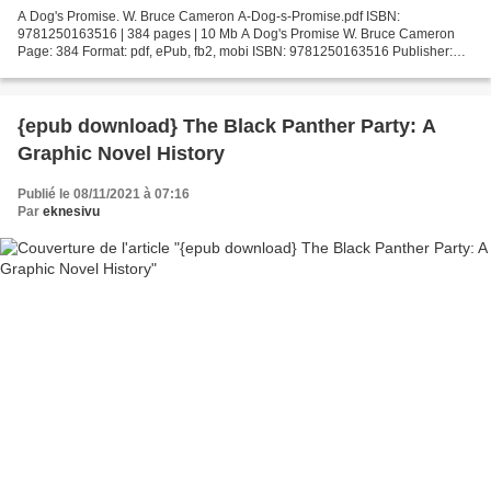
A Dog's Promise. W. Bruce Cameron A-Dog-s-Promise.pdf ISBN:
9781250163516 | 384 pages | 10 Mb A Dog's Promise W. Bruce Cameron
Page: 384 Format: pdf, ePub, fb2, mobi ISBN: 9781250163516 Publisher:
Tom Doherty Associates Download A Dog's Promise Read download...
{epub download} The Black Panther Party: A
Graphic Novel History
Publié le 08/11/2021 à 07:16
Par
eknesivu