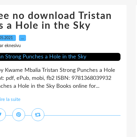
ree no download Tristan
 a Hole in the Sky
05.2021
…
ar eknesivu
 by Kwame Mbalia Tristan Strong Punches a Hole
t: pdf, ePub, mobi, fb2 ISBN: 9781368039932
ches a Hole in the Sky Books online for...
ire la suite