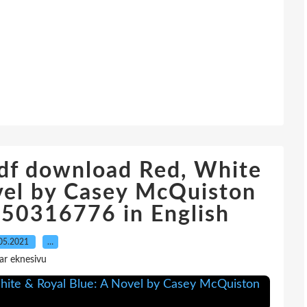
pdf download Red, White
vel by Casey McQuiston
0316776 in English
05.2021
…
ar eknesivu