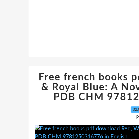
Free french books 
& Royal Blue: A No
PDB CHM 978125
02.
P