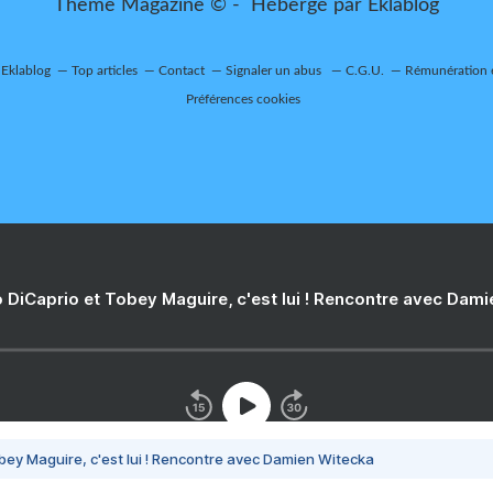
Thème Magazine © - Hébergé par
Eklablog
 Eklablog
Top articles
Contact
Signaler un abus
C.G.U.
Rémunération e
Préférences cookies
 DiCaprio et Tobey Maguire, c'est lui ! Rencontre avec Dam
bey Maguire, c'est lui ! Rencontre avec Damien Witecka