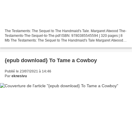
The Testaments: The Sequel to The Handmaid's Tale. Margaret Atwood The-
Testaments-The-Sequel-to-The.pdf ISBN: 9780385545594 | 320 pages | 8
Mb The Testaments: The Sequel to The Handmaid's Tale Margaret Atwood
Page: 320 Format: pdf, ePub, fb2, mobi ISBN:...
{epub download} To Tame a Cowboy
Publié le 23/07/2021 à 14:46
Par
eknesivu