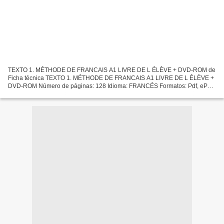
TEXTO 1. MÉTHODE DE FRANCAIS A1 LIVRE DE L ÉLÈVE + DVD-ROM de
Ficha técnica TEXTO 1. MÉTHODE DE FRANCAIS A1 LIVRE DE L ÉLÈVE +
DVD-ROM Número de páginas: 128 Idioma: FRANCÉS Formatos: Pdf, ePub,
MOBI, FB2 ISBN: 9782014015850 Editorial: HACHETTE Año de...