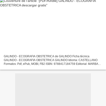
GALINDO - ECOGRAFIA OBSTETRICA de GALINDO Ficha técnica
GALINDO - ECOGRAFIA OBSTETRICA GALINDO Idioma: CASTELLANO
Formatos: Pdf, ePub, MOBI, FB2 ISBN: 9788417184759 Editorial: MARBAN
LIBROS Año de edición: 2018 Descargar eBook gratis Libros electrónicos...