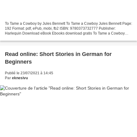
To Tame a Cowboy by Jules Bennett To Tame a Cowboy Jules Bennett Page:
192 Format: pdf, ePub, mobi, fb2 ISBN: 9780373732777 Publisher:
Harlequin Download eBook Ebooks download gratis To Tame a Cowboy
New eBook was published downloads zip PDF To Tame a...
Read online: Short Stories in German for
Beginners
Publié le 23/07/2021 à 14:45
Par
eknesivu