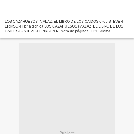
LOS CAZAHUESOS (MALAZ: EL LIBRO DE LOS CAIDOS 6) de STEVEN
ERIKSON Ficha técnica LOS CAZAHUESOS (MALAZ: EL LIBRO DE LOS
CAIDOS 6) STEVEN ERIKSON Número de páginas: 1120 Idioma:
CASTELLANO Formatos: Pdf, ePub, MOBI, FB2 ISBN: 9788417347314
Editorial: S.A....
Publicité