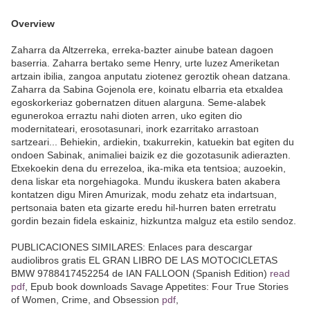
Overview
Zaharra da Altzerreka, erreka-bazter ainube batean dagoen
baserria. Zaharra bertako seme Henry, urte luzez Ameriketan
artzain ibilia, zangoa anputatu ziotenez geroztik ohean datzana.
Zaharra da Sabina Gojenola ere, koinatu elbarria eta etxaldea
egoskorkeriaz gobernatzen dituen alarguna. Seme-alabek
egunerokoa erraztu nahi dioten arren, uko egiten dio
modernitateari, erosotasunari, inork ezarritako arrastoan
sartzeari... Behiekin, ardiekin, txakurrekin, katuekin bat egiten du
ondoen Sabinak, animaliei baizik ez die gozotasunik adierazten.
Etxekoekin dena du errezeloa, ika-mika eta tentsioa; auzoekin,
dena liskar eta norgehiagoka. Mundu ikuskera baten akabera
kontatzen digu Miren Amurizak, modu zehatz eta indartsuan,
pertsonaia baten eta gizarte eredu hil-hurren baten erretratu
gordin bezain fidela eskainiz, hizkuntza malguz eta estilo sendoz.
PUBLICACIONES SIMILARES: Enlaces para descargar
audiolibros gratis EL GRAN LIBRO DE LAS MOTOCICLETAS
BMW 9788417452254 de IAN FALLOON (Spanish Edition)
read
pdf
, Epub book downloads Savage Appetites: Four True Stories
of Women, Crime, and Obsession
pdf
,