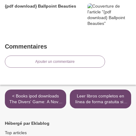
{pdf download} Ballpoint Beauties
Commentaires
Ajouter un commentaire
< Books ipod downloads
Leer libros completos en
The Divers' Game: A Novel
línea de forma gratuita sin
by Jesse Ball
descargar JAQUE AL
9780062676108
PSICOANALISTA de JOHN
KATZENBACH >
Hébergé par Eklablog
Top articles