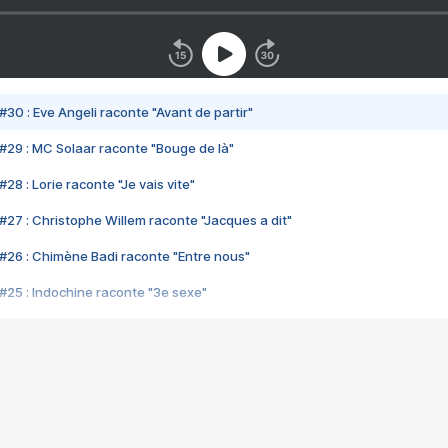
#30 : Eve Angeli raconte "Avant de partir"
#29 : MC Solaar raconte "Bouge de là"
28 : Lorie raconte "Je vais vite"
#27 : Christophe Willem raconte "Jacques a dit"
#26 : Chimène Badi raconte "Entre nous"
#25 : Indochine raconte "3e sexe"
#24 : Zaho raconte "C'est chelou"
#23 : Patrick Bruel raconte "Au café des délices"
#22 : Kyo raconte "Le chemin"
#21 : Nolwenn Leroy raconte "Cassé"